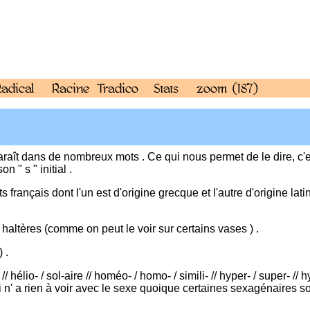
adical
Racine
Tradico
Stats
zoom
(187)
isparaît dans de nombreux mots . Ce qui nous permet de le dire, c'e
 " s " initial .
rançais dont l'un est d'origine grecque et l'autre d'origine latin
 haltères (comme on peut le voir sur certains vases ) .
 .
élio- / sol-aire // homéo- / homo- / simili- // hyper- / super- // hy
qui n' a rien à voir avec le sexe quoique certaines sexagénaires s