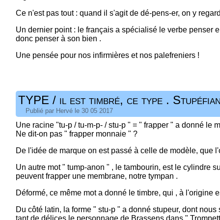
Ce n'est pas tout : quand il s'agit de dé-pens-er, on y regard
Un dernier point : le français a spécialisé le verbe penser 
donc penser à son bien .
Une pensée pour nos infirmières et nos palefreniers !
TYPE / il est timbré, ce type . Stupéfian
Publié par Hervé le 30 05 2017
Une racine "tu-p / tu-m-p- / stu-p " = " frapper " a donné le
Ne dit-on pas " frapper monnaie " ?
De l'idée de marque on est passé à celle de modèle, que l'o
Un autre mot " tump-anon " , le tambourin, est le cylindre su
peuvent frapper une membrane, notre tympan .
Déformé, ce même mot a donné le timbre, qui , à l'origine 
Du côté latin, la forme " stu-p " a donné stupeur, dont nou
tant de délices le personnage de Brassens dans " Trompet