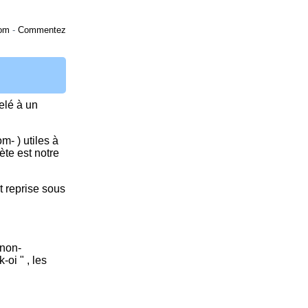
om
-
Commentez
pelé à un
m- ) utiles à
ète est notre
t reprise sous
 non-
oi " , les