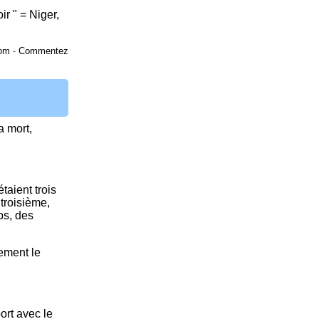
ir " = Niger,
om
-
Commentez
a mort,
taient trois
 troisième,
ps, des
lement le
ort avec le