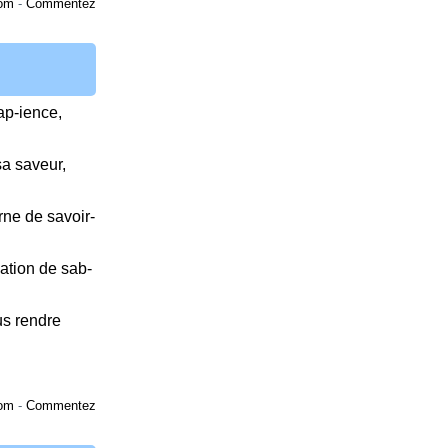
om
-
Commentez
sap-ience,
sa saveur,
rne de savoir-
ation de sab-
us rendre
om
-
Commentez