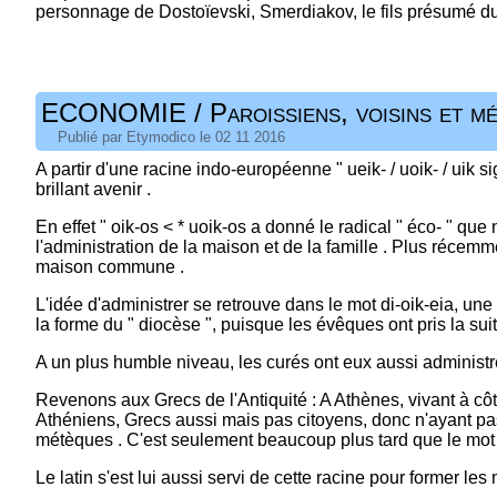
personnage de Dostoïevski, Smerdiakov, le fils présumé d
ECONOMIE / Paroissiens, voisins et m
Publié par Etymodico le 02 11 2016
A partir d'une racine indo-européenne " ueik- / uoik- / uik si
brillant avenir .
En effet " oik-os < * uoik-os a donné le radical " éco- " que
l'administration de la maison et de la famille . Plus récem
maison commune .
L'idée d'administrer se retrouve dans le mot di-oik-eia, une
la forme du " diocèse ", puisque les évêques ont pris la su
A un plus humble niveau, les curés ont eux aussi administré le
Revenons aux Grecs de l'Antiquité : A Athènes, vivant à côté
Athéniens, Grecs aussi mais pas citoyens, donc n'ayant pas 
métèques . C'est seulement beaucoup plus tard que le mot a
Le latin s'est lui aussi servi de cette racine pour former les mo