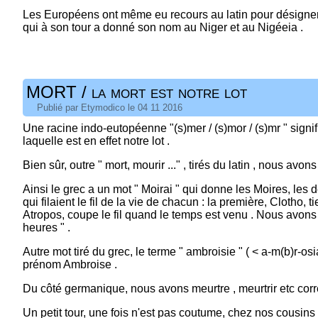
Les Européens ont même eu recours au latin pour désigner le D
qui à son tour a donné son nom au Niger et au Nigéeia .
MORT / la mort est notre lot
Publié par Etymodico le 04 11 2016
Une racine indo-eutopéenne "(s)mer / (s)mor / (s)mr " signifi
laquelle est en effet notre lot .
Bien sûr, outre " mort, mourir ..." , tirés du latin , nous avo
Ainsi le grec a un mot " Moirai " qui donne les Moires, les
qui filaient le fil de la vie de chacun : la première, Clotho,
Atropos, coupe le fil quand le temps est venu . Nous avon
heures " .
Autre mot tiré du grec, le terme " ambroisie " ( < a-m(b)r-osi
prénom Ambroise .
Du côté germanique, nous avons meurtre , meurtrir etc corr
Un petit tour, une fois n'est pas coutume, chez nos cousins l