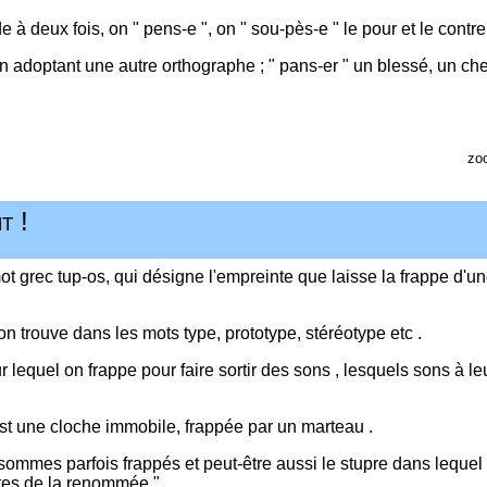
e à deux fois, on " pens-e ", on " sou-pès-e " le pour et le contre
en adoptant une autre orthographe ; " pans-er " un blessé, un che
zo
t !
 mot grec tup-os, qui désigne l'empreinte que laisse la frappe d'un
n trouve dans les mots type, prototype, stéréotype etc .
r lequel on frappe pour faire sortir des sons , lesquels sons à le
est une cloche immobile, frappée par un marteau .
s sommes parfois frappés et peut-être aussi le stupre dans leque
tes de la renommée " .