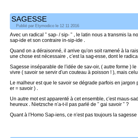
SAGESSE
Publié par Etymodico le 12 11 2016
Avec un radical " sap- / sip- " , le latin nous a transmis la
sap-ide et son contraire in-sip-ide .
Quand on a déraisonné, il arrive qu'on soit ramené à la rais
une chose est nécessaire , c'est la sag-esse, dont le radical
Sagesse inséparable de l'idée de sav-oir, ( autre forme ) le
vivre ( savoir se servir d'un couteau à poisson ! ), mais celu
Le malheur est que le savoir se dégrade parfois en jargon 
er = savoir ) .
Un autre mot est apparenté à cet ensemble, c'est maus-sad-
heureux . Nietzsche n'a-t-il pas parlé de " gai savoir " ?
Quant à l'Homo Sap-iens, ce n'est pas toujours la sagesse q