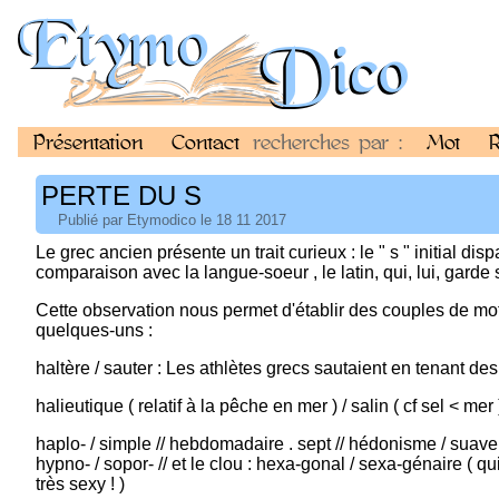
Présentation
Contact
recherches par :
Mot
R
PERTE DU S
Publié par Etymodico le 18 11 2017
Le grec ancien présente un trait curieux : le " s " initial d
comparaison avec la langue-soeur , le latin, qui, lui, garde son
Cette observation nous permet d'établir des couples de mots f
quelques-uns :
haltère / sauter : Les athlètes grecs sautaient en tenant des
halieutique ( relatif à la pêche en mer ) / salin ( cf sel < mer )
haplo- / simple // hebdomadaire . sept // hédonisme / suave // h
hypno- / sopor- // et le clou : hexa-gonal / sexa-génaire ( 
très sexy ! )