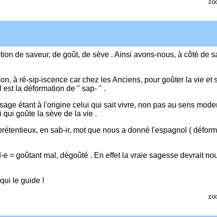
zo
 notion de saveur, de goût, de sève . Ainsi avons-nous, à côté de 
on, à ré-sip-iscence car chez les Anciens, pour goûter la vie et 
 est la déformation de " sap- " .
 sage étant à l'origine celui qui sait vivre, non pas au sens mode
i qui goûte la sève de la vie .
prétentieux, en sab-ir, mot que nous a donné l'espagnol ( déform
e = goûtant mal, dégoûté . En effet la vraie sagesse devrait no
ui le guide !
zo