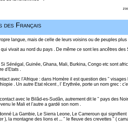
zo
 des Français
ropre langue, mais de celle de leurs voisins ou de peuples plus l
 qui vivait au nord du pays . De même ce sont les ancêtres des 
. Si Sénégal, Guinée, Ghana, Mali, Burkina, Congo etc sont afric
e d'Etats .
ontact avec l'Afrique : dans Homère il est question des " visages 
Ethiopie . Un autre Etat récent , l' Erythrée, porte un nom grec : c'
ontact avec le Bilâd-es-Sudân, autrement dit le " pays des Noirs
venu le Mali et l'autre a gardé son nom .
 donné La Gambie, Le Sierra Leone, Le Cameroun qui signifient
), la montagne des lions et ... " le fleuve des crevettes " ( cam