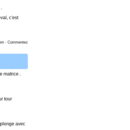
 .
val, c'est
om
-
Commentez
e matrice .
ur tour
l plonge avec