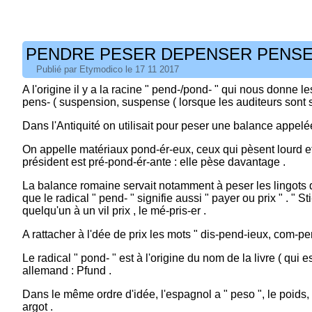
PENDRE PESER DEPENSER PENS
Publié par Etymodico le 17 11 2017
A l'origine il y a la racine " pend-/pond- " qui nous donne les
pens- ( suspension, suspense ( lorsque les auditeurs sont 
Dans l'Antiquité on utilisait pour peser une balance appelé
On appelle matériaux pond-ér-eux, ceux qui pèsent lourd et 
président est pré-pond-ér-ante : elle pèse davantage .
La balance romaine servait notamment à peser les lingots q
que le radical " pend- " signifie aussi " payer ou prix " . " St
quelqu'un à un vil prix , le mé-pris-er .
A rattacher à l'dée de prix les mots " dis-pend-ieux, com-pe
Le radical " pond- " est à l'origine du nom de la livre ( qui
allemand : Pfund .
Dans le même ordre d'idée, l'espagnol a " peso ", le poid
argot .