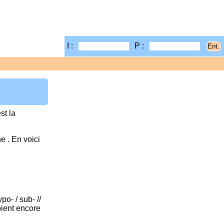
I :
P :
st la
e . En voici
po- / sub- //
oient encore