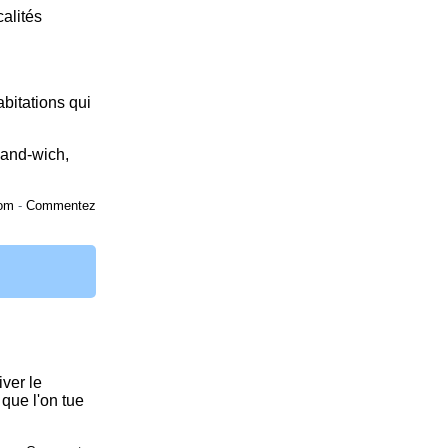
alités
abitations qui
Sand-wich,
om
-
Commentez
ver le
e que l'on tue