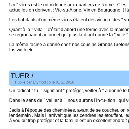
Un " vîcus est le nom donné aux quartiers de Rome . C'est
actuelles en dérivent : Vic-su-Aisne, Vix en Bourgogne, ( là
Les habitants d'un même vîcus étaient des vîc-in-i, des " voi
Quant à la " villa ", c'était d'abord une ferme avec la mai
se regroupaient autour et qui plus tard ont donné la " ville " 
La même racine a donné chez nos cousins Grands Bretons 
Ips-wich etc .
TUER /
Publié par Etymodico le 01 11 2016
Un radical " tu- " signifiant " protéger, veiller à " a donné le tu
Dans le sens de " veiller à ", nous aurons l'in-tu-ition , qui
Jadis à l'époque des cheminées, avant de se coucher, on rec
lendemain . Mais il arrivait que les cendres les étouffent, les "
à vouloir trop protéger et la famille est un excellent endroit p