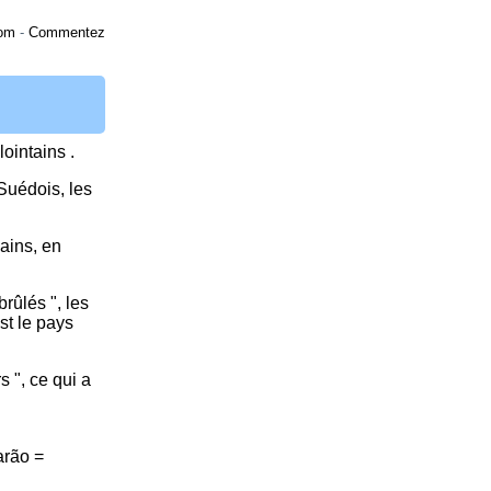
om
-
Commentez
ointains .
Suédois, les
ains, en
brûlés ", les
est le pays
 ", ce qui a
arão =