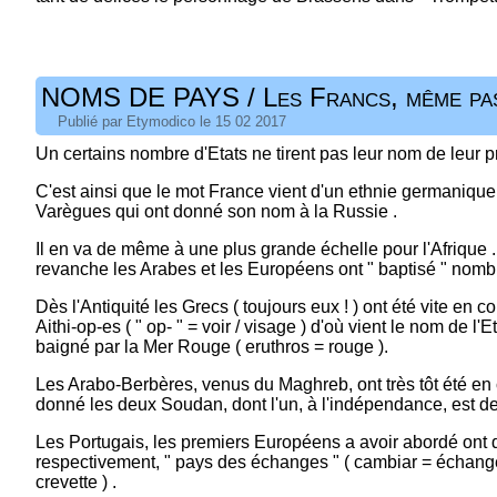
NOMS DE PAYS / Les Francs, même pas
Publié par Etymodico le 15 02 2017
Un certains nombre d'Etats ne tirent pas leur nom de leur p
C'est ainsi que le mot France vient d'un ethnie germanique
Varègues qui ont donné son nom à la Russie .
Il en va de même à une plus grande échelle pour l'Afrique 
revanche les Arabes et les Européens ont " baptisé " nombr
Dès l'Antiquité les Grecs ( toujours eux ! ) ont été vite en c
Aithi-op-es ( " op- " = voir / visage ) d'où vient le nom de l'
baigné par la Mer Rouge ( eruthros = rouge ).
Les Arabo-Berbères, venus du Maghreb, ont très tôt été en c
donné les deux Soudan, dont l'un, à l'indépendance, est de
Les Portugais, les premiers Européens a avoir abordé ont
respectivement, " pays des échanges " ( cambiar = échanger 
crevette ) .