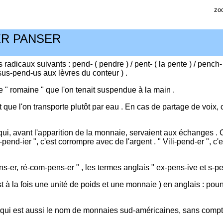
zo
ER PANSER
 radicaux suivants : pend- ( pendre ) / pent- ( la pente ) / pench-
sus-pend-us aux lèvres du conteur ) .
e " romaine " que l'on tenait suspendue à la main .
que l'on transporte plutôt par eau . En cas de partage de voix, 
ui, avant l'apparition de la monnaie, servaient aux échanges . C
i-pend-ier ", c'est corrompre avec de l'argent . " Vili-pend-er ", c'
ns-er, ré-com-pens-er " , les termes anglais " ex-pens-ive et s-pe
 est à la fois une unité de poids et une monnaie ) en anglais : pou
s, qui est aussi le nom de monnaies sud-américaines, sans compt