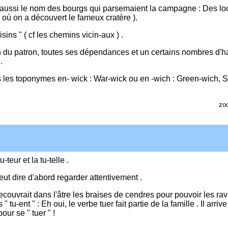
 aussi le nom des bourgs qui parsemaient la campagne : Des loc
 où on a découvert le fameux cratère ).
sins " ( cf les chemins vicin-aux ) .
son du patron, toutes ses dépendances et un certains nombres d'h
.
les toponymes en- wick : War-wick ou en -wich : Green-wich, 
zo
-teur et la tu-telle .
 veut dire d'abord regarder attentivement .
ouvrait dans l'âtre les braises de cendres pour pouvoir les ravi
 tu-ent " : Eh oui, le verbe tuer fait partie de la famille . Il arriv
our se " tuer " !