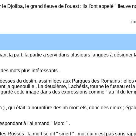
joliba, le grand fleuve de l'ouest : ils l'ont appelé " fleuve no
zo
ant la part, la partie a servi dans plusieurs langues à désigner l
ns des mots plus intéressants .
 déesses du destin, assimilées aux Parques des Romains : elles é
 tient la quenouille . La deuxième, Lachésis, tourne le fuseau et la
s gardé cette image dans des expressions comme " au fil du tem
a ) , qui était la nourriture des im-mort-els, donc des dieux ; éga
espondant à l'allemand " Mord " .
es Russes : la mort se dit " smert " , mot qui n'est pas sans rapp