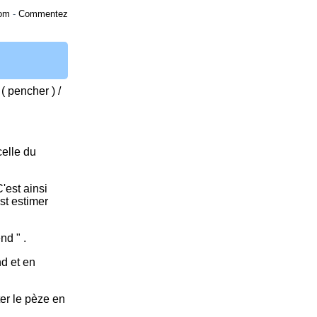
om
-
Commentez
 ( pencher ) /
celle du
'est ainsi
est estimer
nd " .
nd et en
er le pèze en