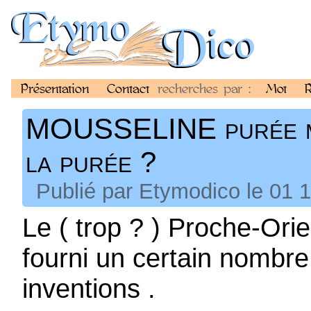
Présentation
Contact
recherches par :
Mot
R
MOUSSELINE purée mo
la purée ?
Publié par Etymodico le 01 
Le ( trop ? ) Proche-Ori
fourni un certain nombr
inventions .