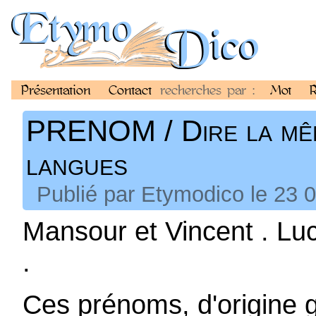
Présentation
Contact
recherches par :
Mot
R
PRENOM / Dire la mêm
langues
Publié par Etymodico le 23 
Mansour et Vincent . Luc
.
Ces prénoms, d'origine g