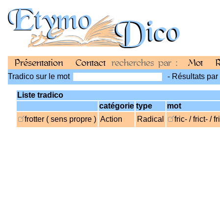
Présentation
Contact
recherches par :
Mot
R
Tradico sur le mot
- Résultats par
Liste tradico
catégorie
type
mot
frotter ( sens propre )
Action
Radical
fric- / frict- / f