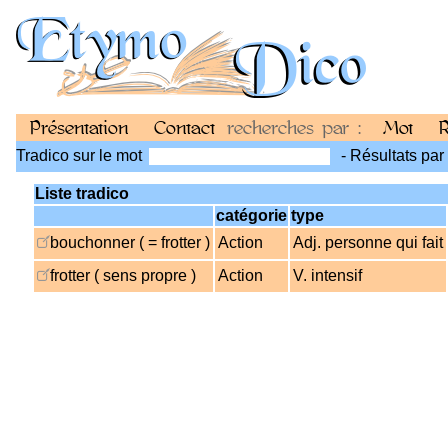
Présentation
Contact
recherches par :
Mot
R
Tradico sur le mot
- Résultats par
Liste tradico
catégorie
type
bouchonner ( = frotter )
Action
Adj. personne qui fait
frotter ( sens propre )
Action
V. intensif