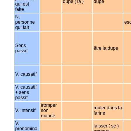
dupe ( la )
dupe
qui est
faite
N.
personne
es
qui fait
Sens
être la dupe
passif
V. causatif
V. causatif
+ sens
passif
tromper
rouler dans la
V. intensif
son
farine
monde
V.
laisser ( se )
pronominal