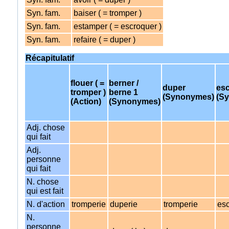
Syn. fam.
baiser ( = tromper )
Syn. fam.
estamper ( = escroquer )
Syn. fam.
refaire ( = duper )
Récapitulatif
flouer ( =
berner /
duper
es
tromper )
berne 1
(Synonymes)
(S
(Action)
(Synonymes)
Adj. chose
qui fait
Adj.
personne
qui fait
N. chose
qui est fait
N. d'action
tromperie
duperie
tromperie
esc
N.
personne