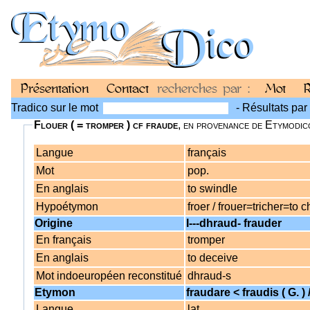
Présentation
Contact
recherches par :
Mot
R
Tradico sur le mot
- Résultats par
Flouer ( = tromper ) cf fraude
, en provenance de Etymodic
Langue
français
Mot
pop.
En anglais
to swindle
Hypoétymon
froer / frouer=tricher=to c
Origine
I---dhraud- frauder
En français
tromper
En anglais
to deceive
Mot indoeuropéen reconstitué
dhraud-s
Etymon
fraudare < fraudis ( G. ) 
Langue
lat.