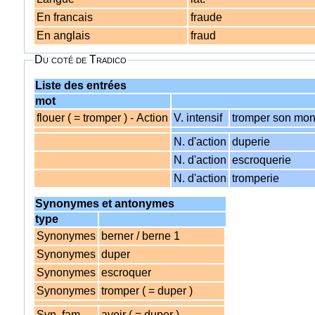
En francais
fraude
En anglais
fraud
Du coté de Tradico
Liste des entrées
mot
flouer ( = tromper ) - Action
V. intensif
tromper son mo
N. d'action
duperie
N. d'action
escroquerie
N. d'action
tromperie
Synonymes et antonymes
type
Synonymes
berner / berne 1
Synonymes
duper
Synonymes
escroquer
Synonymes
tromper ( = duper )
Syn. fam.
avoir ( = duper )