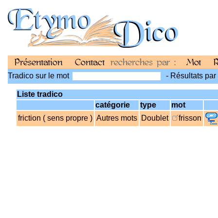
Présentation
Contact
recherches par :
Mot
R
Tradico sur le mot
- Résultats par
Liste tradico
catégorie
type
mot
friction ( sens propre )
Autres mots
Doublet
frisson